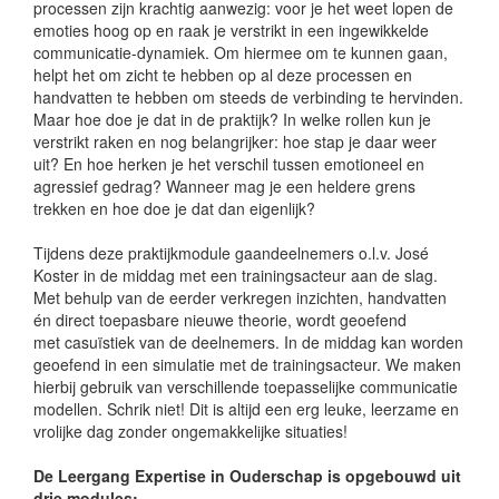
processen zijn krachtig aanwezig: voor je het weet lopen de
emoties hoog op en raak je verstrikt in een ingewikkelde
communicatie-dynamiek. Om hiermee om te kunnen gaan,
helpt het om zicht te hebben op al deze processen en
handvatten te hebben om steeds de verbinding te hervinden.
Maar hoe doe je dat in de praktijk? In welke rollen kun je
verstrikt raken en nog belangrijker: hoe stap je daar weer
uit? En hoe herken je het verschil tussen emotioneel en
agressief gedrag? Wanneer mag je een heldere grens
trekken en hoe doe je dat dan eigenlijk?
Tijdens deze praktijkmodule gaandeelnemers o.l.v. José
Koster in de middag met een trainingsacteur aan de slag.
Met behulp van de eerder verkregen inzichten, handvatten
én direct toepasbare nieuwe theorie, wordt geoefend
met casuïstiek van de deelnemers. In de middag kan worden
geoefend in een simulatie met de trainingsacteur. We maken
hierbij gebruik van verschillende toepasselijke communicatie
modellen. Schrik niet! Dit is altijd een erg leuke, leerzame en
vrolijke dag zonder ongemakkelijke situaties!
De Leergang Expertise in Ouderschap is opgebouwd uit
drie modules: