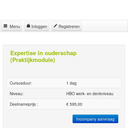
Menu
Inloggen
Registreren
Home
Jeugdhulp Academy
Expertise in ouderschap
(Praktijkmodule)
Partners
Regelingen
Locaties
Cursusduur:
1 dag
Contact
Niveau:
HBO werk- en denkniveau
Deelnameprijs :
€
595,00
Incompany aanvraag