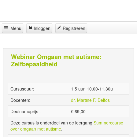
Menu
Inloggen
Registreren
Home
Jeugdhulp Academy
Webinar Omgaan met autisme:
Zelfbepaaldheid
Partners
Regelingen
Locaties
Cursusduur:
1.5 uur, 10.00-11.30u
Contact
Docenten:
dr. Martine F. Delfos
Deelnameprijs :
€
69,00
Deze cursus is onderdeel van de leergang
Summercourse
over omgaan met autisme
.