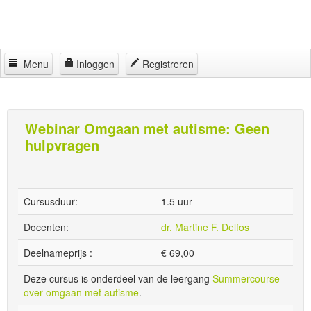
Menu
Inloggen
Registreren
Home
Jeugdhulp Academy
Webinar Omgaan met autisme: Geen
hulpvragen
Partners
Regelingen
Locaties
Cursusduur:
1.5 uur
Contact
Docenten:
dr. Martine F. Delfos
Deelnameprijs :
€
69,00
Deze cursus is onderdeel van de leergang
Summercourse
over omgaan met autisme
.