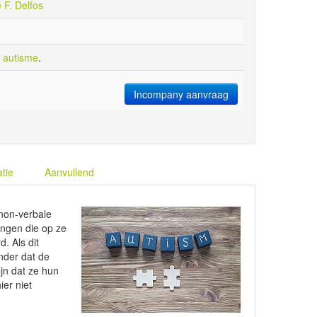
e F. Delfos
 autisme
.
Incompany aanvraag
atie
Aanvullend
 non-verbale
ingen die op ze
. Als dit
nder dat de
ijn dat ze hun
ier niet