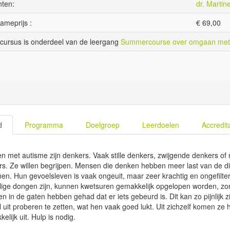
ten:
dr. Martin
ameprijs :
€
69,00
cursus is onderdeel van de leergang
Summercourse over omgaan met
d
Programma
Doelgroep
Leerdoelen
Accredit
 met autisme zijn denkers. Vaak stille denkers, zwijgende denkers of
s. Ze willen begrijpen. Mensen die denken hebben meer last van de d
en. Hun gevoelsleven is vaak ongeuit, maar zeer krachtig en ongefilterd
lige dongen zijn, kunnen kwetsuren gemakkelijk opgelopen worden, zo
n in de gaten hebben gehad dat er iets gebeurd is. Dit kan zo pijnlijk z
 uit proberen te zetten, wat hen vaak goed lukt. Uit zichzelf komen ze h
elijk uit. Hulp is nodig.