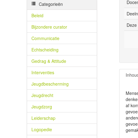
Docen
Categorieën
Deeln
Beleid
Deze 
Bijzondere curator
Communicatie
Echtscheiding
Gedrag & Attitude
Interventies
Inhou
Jeugdbescherming
Mensen
Jeugdrecht
denker
af kom
Jeugdzorg
gevoe
andere
Leiderschap
gevoel
Logopedie
gemakk