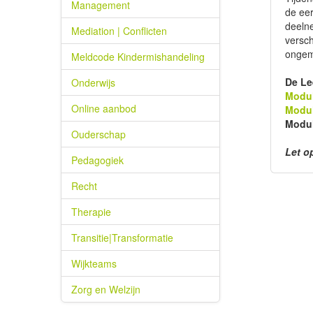
Management
de eer
deelne
Mediation | Conflicten
versch
ongema
Meldcode Kindermishandeling
De Le
Onderwijs
Modul
Online aanbod
Modul
Modul
Ouderschap
Let o
Pedagogiek
Recht
Therapie
Transitie|Transformatie
Wijkteams
Zorg en Welzijn