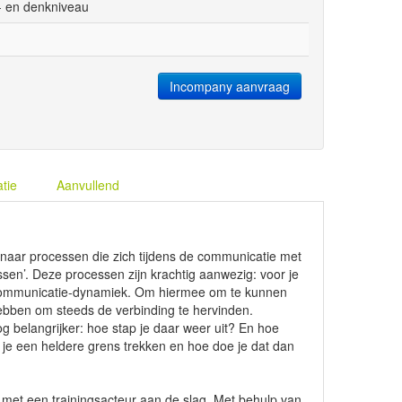
 en denkniveau
Incompany aanvraag
atie
Aanvullend
naar processen die zich tijdens de communicatie met
sen’. Deze processen zijn krachtig aanwezig: voor je
e communicatie-dynamiek. Om hiermee om te kunnen
ebben om steeds de verbinding te hervinden.
nog belangrijker: hoe stap je daar weer uit? En hoe
je een heldere grens trekken en hoe doe je dat dan
 met een trainingsacteur aan de slag. Met behulp van