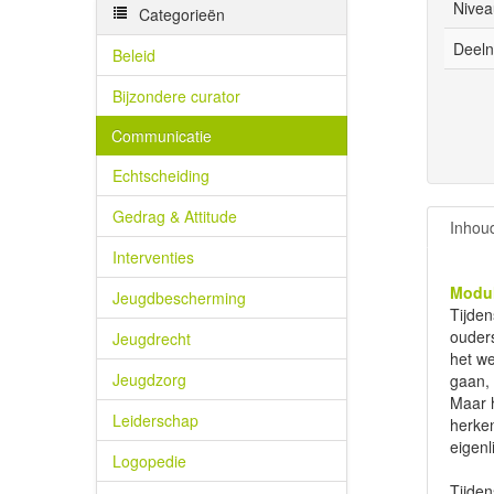
Nivea
Categorieën
Deeln
Beleid
Bijzondere curator
Communicatie
Echtscheiding
Gedrag & Attitude
Inhou
Interventies
Modul
Jeugdbescherming
Tijde
ouders
Jeugdrecht
het w
Jeugdzorg
gaan, 
Maar h
Leiderschap
herken
eigenl
Logopedie
Tijden