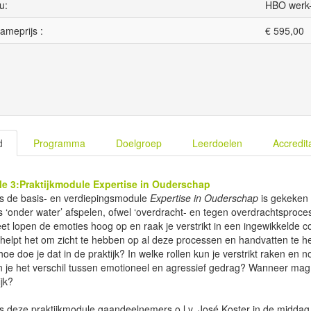
u:
HBO werk-
ameprijs :
€
595,00
d
Programma
Doelgroep
Leerdoelen
Accredit
e 3:Praktijkmodule Expertise in Ouderschap
ns de basis- en verdiepingsmodule
Expertise in Ouderschap
is gekeken 
 ‘onder water’ afspelen, ofwel ‘overdracht- en tegen overdrachtsproces
eet lopen de emoties hoog op en raak je verstrikt in een ingewikkeld
helpt het om zicht te hebben op al deze processen en handvatten te h
oe doe je dat in de praktijk? In welke rollen kun je verstrikt raken en 
 je het verschil tussen emotioneel en agressief gedrag? Wanneer mag 
ijk?
s deze praktijkmodule gaandeelnemers o.l.v. José Koster in de middag