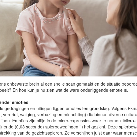
ons onbewuste brein al een snelle scan gemaakt en de situatie beoordeel
peelt? En hoe kun je nu zien wat de ware onderliggende emotie is.
ende’ emoties
le gedragingen en uitingen liggen emoties ten grondslag. Volgens Ekma
 verdriet, walging, verbazing en minachting) die binnen diverse culture
ijnen. Emoties zijn altijd in de micro-expressies waar te nemen. Micro-e
ijnende (0,03 seconde) spierbewegingen in het gezicht. Deze spierbe
trekking van de gezichtsspieren. Ze verschijnen juist daar waar men