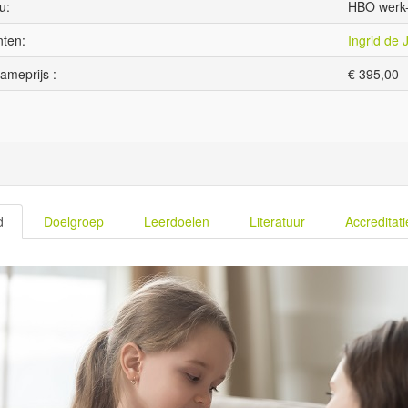
u:
HBO werk-
ten:
Ingrid de 
ameprijs :
€
395,00
d
Doelgroep
Leerdoelen
Literatuur
Accreditati