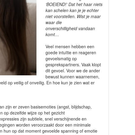
‘BOEIEND!’ Dat het haar niets
kan schelen kan je je echter
niet voorstellen. Wist je maar
waar die
onverschilligheid vandaan
komt…
Veel mensen hebben een
goede intuïtie en reageren
gevoelsmatig op
gesprekspartners. Vaak klopt
dit gevoel. Voor we de ander
bewust kunnen waarnemen,
d op veilig of onveilig. En hoe kun je zien wat er
n zijn er zeven basisemoties (angst, blijdschap,
n op dezelfde wijze op het gezicht
xpressies zijn subtiele, snel verschijnende en
wegingen worden veroorzaakt door een minimale
sen hun op dat moment gevoelde spanning of emotie