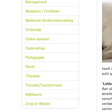
Management
Mediation | Conflicten
Meldcode Kindermishandeling
Onderwijs
Online aanbod
Ouderschap
Pedagogiek
Recht
heeft 
echt s
Therapie
‘Lekk
Transitie|Transformatie
Aan al
woede,
Wijkteams
versch
Zorg en Welzijn
verdw
samen