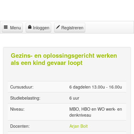
Menu
Inloggen
Registreren
Home
Jeugdhulp Academy
Gezins- en oplossingsgericht werken
als een kind gevaar loopt
Partners
Regelingen
Locaties
Cursusduur:
6 dagdelen 13.00u - 16.00u
Contact
Studiebelasting:
6 uur
Niveau:
MBO, HBO en WO werk- en
denkniveau
Docenten:
Arjan Bolt