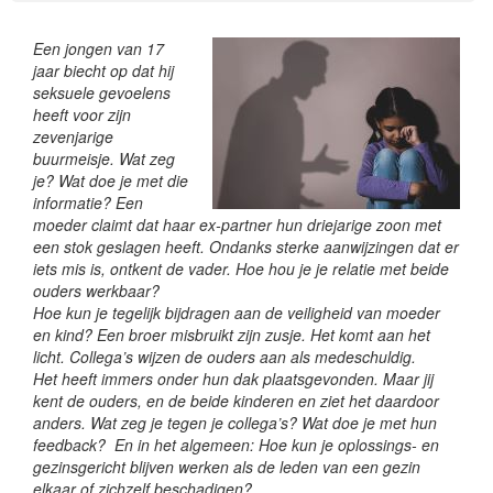
Een jongen van 17
jaar biecht op dat hij
seksuele gevoelens
heeft voor zijn
zevenjarige
buurmeisje. Wat zeg
je? Wat doe je met die
informatie?
Een
moeder claimt dat haar ex-partner hun driejarige zoon met
een stok geslagen heeft. Ondanks sterke aanwijzingen dat er
iets mis is, ontkent de vader. Hoe hou je je relatie met beide
ouders werkbaar?
Hoe kun je tegelijk bijdragen aan de veiligheid van moeder
en kind?
Een broer misbruikt zijn zusje. Het komt aan het
licht. Collega’s wijzen de ouders aan als medeschuldig.
Het heeft immers onder hun dak plaatsgevonden. Maar jij
kent de ouders, en de beide kinderen en ziet het daardoor
anders. Wat zeg je tegen je collega’s? Wat doe je met hun
feedback?
En in het algemeen: Hoe kun je oplossings- en
gezinsgericht blijven werken als de leden van een gezin
elkaar of zichzelf beschadigen?