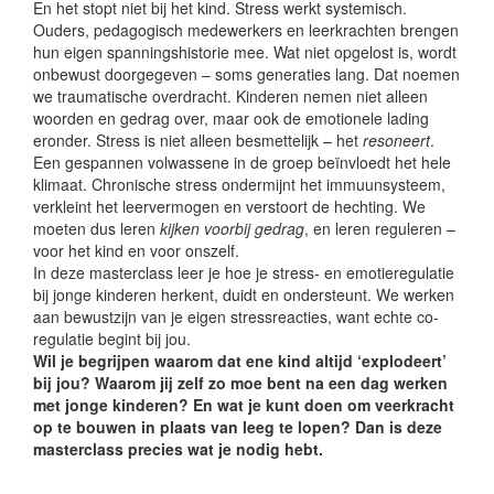
En het stopt niet bij het kind. Stress werkt systemisch.
Ouders, pedagogisch medewerkers en leerkrachten brengen
hun eigen spanningshistorie mee. Wat niet opgelost is, wordt
onbewust doorgegeven – soms generaties lang. Dat noemen
we traumatische overdracht. Kinderen nemen niet alleen
woorden en gedrag over, maar ook de emotionele lading
eronder. Stress is niet alleen besmettelijk – het
resoneert
.
Een gespannen volwassene in de groep beïnvloedt het hele
klimaat. Chronische stress ondermijnt het immuunsysteem,
verkleint het leervermogen en verstoort de hechting. We
moeten dus leren
kijken voorbij gedrag
, en leren reguleren –
voor het kind en voor onszelf.
In deze masterclass leer je hoe je stress- en emotieregulatie
bij jonge kinderen herkent, duidt en ondersteunt. We werken
aan bewustzijn van je eigen stressreacties, want echte co-
regulatie begint bij jou.
Wil je begrijpen waarom dat ene kind altijd ‘explodeert’
bij jou? Waarom jij zelf zo moe bent na een dag werken
met jonge kinderen? En wat je kunt doen om veerkracht
op te bouwen in plaats van leeg te lopen? Dan is deze
masterclass precies wat je nodig hebt.