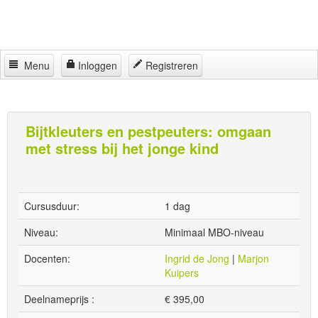
Menu
Inloggen
Registreren
Home
Jeugdhulp Academy
Bijtkleuters en pestpeuters: omgaan
met stress bij het jonge kind
Partners
Regelingen
Locaties
Cursusduur:
1 dag
Contact
Niveau:
Minimaal MBO-niveau
Docenten:
Ingrid de Jong
|
Marjon
Kuipers
Deelnameprijs :
€
395,00