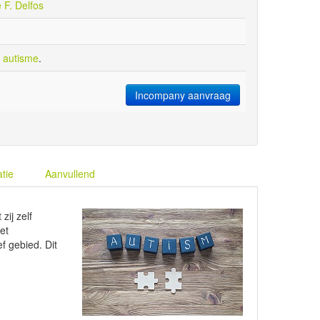
e F. Delfos
 autisme
.
Incompany aanvraag
atie
Aanvullend
ij zelf
et
f gebied. Dit