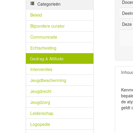
Docen
Categorieën
Deeln
Beleid
Deze 
Bijzondere curator
Communicatie
Echtscheiding
Gedrag & Attitude
Interventies
Inhou
Jeugdbescherming
Kenmer
Jeugdrecht
bepal
de aty
Jeugdzorg
geldt 
Leiderschap
Logopedie