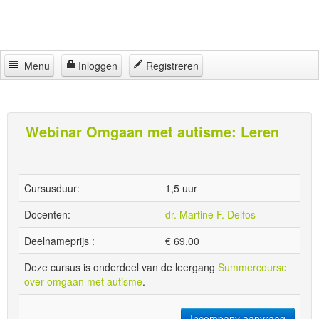
Menu
Inloggen
Registreren
Home
Jeugdhulp Academy
Webinar Omgaan met autisme: Leren
Partners
Regelingen
Cursusduur:
1,5 uur
Locaties
Docenten:
dr. Martine F. Delfos
Contact
Deelnameprijs :
€
69,00
Deze cursus is onderdeel van de leergang
Summercourse
over omgaan met autisme
.
Incompany aanvraag